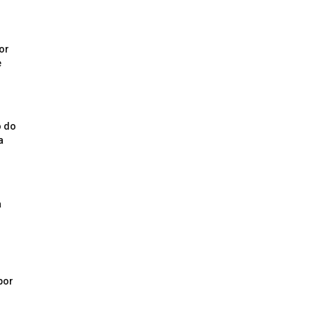
or
e
o do
a
a
por