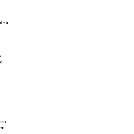
de à
o
ão
pro
 em