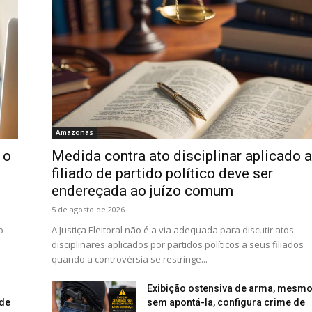
Amazonas
 o
Medida contra ato disciplinar aplicado a
filiado de partido político deve ser
endereçada ao juízo comum
5 de agosto de 2026
o
A Justiça Eleitoral não é a via adequada para discutir atos
disciplinares aplicados por partidos políticos a seus filiados
quando a controvérsia se restringe...
Exibição ostensiva de arma, mesm
 de
sem apontá-la, configura crime de