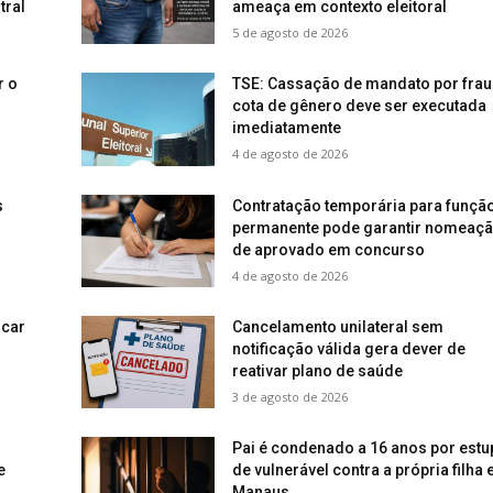
tral
ameaça em contexto eleitoral
5 de agosto de 2026
r o
TSE: Cassação de mandato por frau
cota de gênero deve ser executada
imediatamente
4 de agosto de 2026
s
Contratação temporária para funçã
permanente pode garantir nomeaç
de aprovado em concurso
4 de agosto de 2026
icar
Cancelamento unilateral sem
notificação válida gera dever de
reativar plano de saúde
3 de agosto de 2026
Pai é condenado a 16 anos por estu
e
de vulnerável contra a própria filha
Manaus