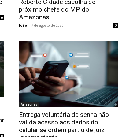
e
Roberto Cidade escolha do
próximo chefe do MP do
Amazonas
0
João
-
7 de agosto de 2026
0
Amazonas
Entrega voluntária da senha não
or
valida acesso aos dados do
celular se ordem partiu de juiz
0