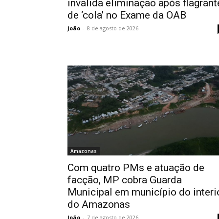
invalida eliminação após flagrant
de ‘cola’ no Exame da OAB
João
-
8 de agosto de 2026
Amazonas
Com quatro PMs e atuação de
facção, MP cobra Guarda
Municipal em município do interi
do Amazonas
João
-
7 de agosto de 2026