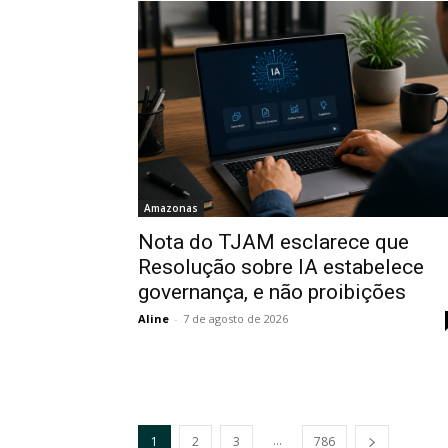
Amazonas
Nota do TJAM esclarece que
Resolução sobre IA estabelece
governança, e não proibições
Aline
-
7 de agosto de 2026
...
1
2
3
786