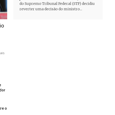
do Supremo Tribunal Federal (STF) decidiu
reverter uma decisão do ministro...
io
ais
e
dor
re o