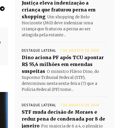
Justiça eleva indenização a
criança que fraturou perna em
shopping
Um shopping de Belo
Horizonte (MG) deve indenizar uma
criança que fraturou a perna ao ser
atingida pela estante...
e
DESTAQUE LATERAL
7 DE AGOSTO DE 2026
Dino aciona PF após TCU apontar
R$ 55,4 milhões em emendas
suspeitas
O ministro Flávio Dino, do
Supremo Tribunal Federal (STF),
determinou nesta sexta-feira (7) que a
Polícia Federal (PF) tome...
DESTAQUE LATERAL
7 DE AGOSTO DE 2026
STF muda decisão de Moraes e
reduz pena de condenada por 8 de
janeiro
Por maioria de 6 a 4, o plenário