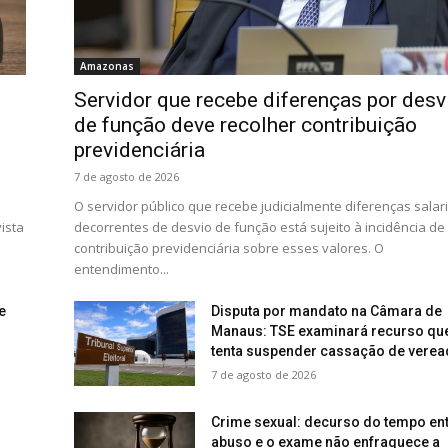
Amazonas
Servidor que recebe diferenças por desv
de função deve recolher contribuição
previdenciária
7 de agosto de 2026
O servidor público que recebe judicialmente diferenças salari
ista
decorrentes de desvio de função está sujeito à incidência de
contribuição previdenciária sobre esses valores. O
entendimento...
e
Disputa por mandato na Câmara de
Manaus: TSE examinará recurso qu
tenta suspender cassação de verea
7 de agosto de 2026
Crime sexual: decurso do tempo ent
abuso e o exame não enfraquece a