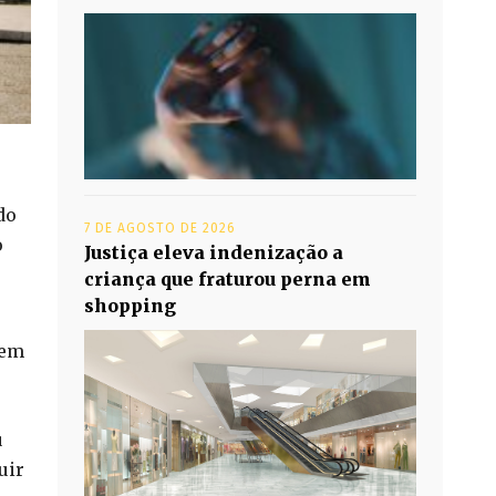
do
7 DE AGOSTO DE 2026
o
Justiça eleva indenização a
criança que fraturou perna em
shopping
rem
u
uir