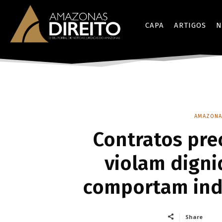
CAPA
ARTIGOS
N
AMAZONA
Contratos pre
violam digni
comportam inde
Share