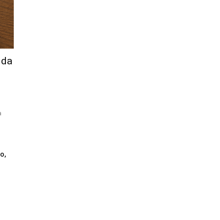
ida
à
o,