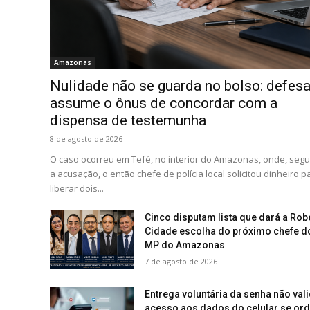
Amazonas
Nulidade não se guarda no bolso: defes
assume o ônus de concordar com a
dispensa de testemunha
8 de agosto de 2026
O caso ocorreu em Tefé, no interior do Amazonas, onde, seg
a acusação, o então chefe de polícia local solicitou dinheiro p
liberar dois...
Cinco disputam lista que dará a Rob
Cidade escolha do próximo chefe d
MP do Amazonas
7 de agosto de 2026
Entrega voluntária da senha não val
acesso aos dados do celular se or