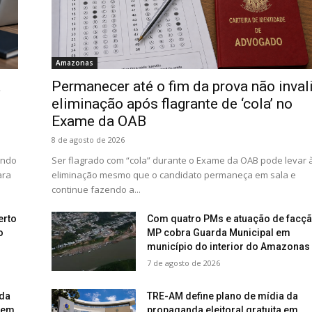
Amazonas
a
Permanecer até o fim da prova não inval
eliminação após flagrante de ‘cola’ no
Exame da OAB
8 de agosto de 2026
undo
Ser flagrado com “cola” durante o Exame da OAB pode levar 
ara
eliminação mesmo que o candidato permaneça em sala e
continue fazendo a...
erto
Com quatro PMs e atuação de facçã
o
MP cobra Guarda Municipal em
município do interior do Amazonas
7 de agosto de 2026
ida
TRE-AM define plano de mídia da
dem
propaganda eleitoral gratuita em