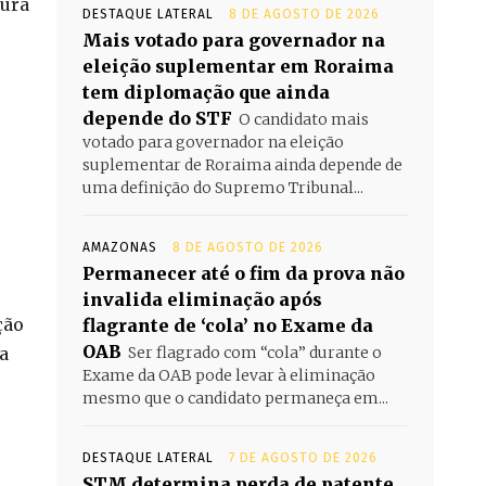
gura
DESTAQUE LATERAL
8 DE AGOSTO DE 2026
Mais votado para governador na
eleição suplementar em Roraima
tem diplomação que ainda
depende do STF
O candidato mais
votado para governador na eleição
suplementar de Roraima ainda depende de
uma definição do Supremo Tribunal...
AMAZONAS
8 DE AGOSTO DE 2026
Permanecer até o fim da prova não
invalida eliminação após
ção
flagrante de ‘cola’ no Exame da
OAB
Ser flagrado com “cola” durante o
a
Exame da OAB pode levar à eliminação
mesmo que o candidato permaneça em...
DESTAQUE LATERAL
7 DE AGOSTO DE 2026
STM determina perda de patente