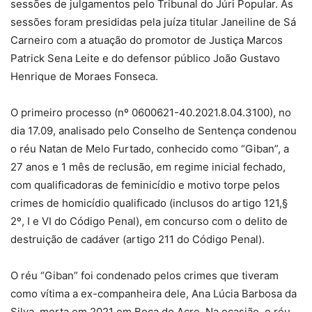
sessões de julgamentos pelo Tribunal do Júri Popular. As
sessões foram presididas pela juíza titular Janeiline de Sá
Carneiro com a atuação do promotor de Justiça Marcos
Patrick Sena Leite e do defensor público João Gustavo
Henrique de Moraes Fonseca.
O primeiro processo (nº 0600621-40.2021.8.04.3100), no
dia 17.09, analisado pelo Conselho de Sentença condenou
o réu Natan de Melo Furtado, conhecido como “Giban”, a
27 anos e 1 mês de reclusão, em regime inicial fechado,
com qualificadoras de feminicídio e motivo torpe pelos
crimes de homicídio qualificado (inclusos do artigo 121,§
2º, I e VI do Código Penal), em concurso com o delito de
destruição de cadáver (artigo 211 do Código Penal).
O réu “Giban” foi condenado pelos crimes que tiveram
como vítima a ex-companheira dele, Ana Lúcia Barbosa da
Silva, morta em 2021 em Boca do Acre. Na ocasião, o réu