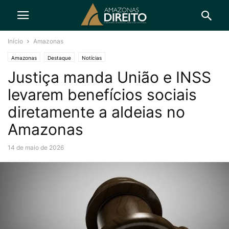
Início
Amazonas
Amazonas
Destaque
Notícias
Justiça manda União e INSS
levarem benefícios sociais
diretamente a aldeias no
Amazonas
14 de maio de 2026