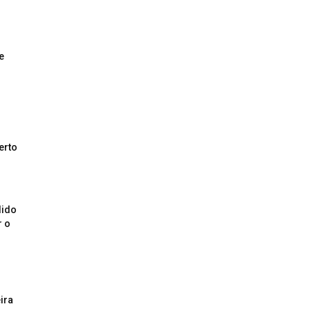
e
erto
dido
r o
ira