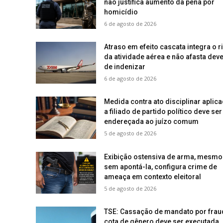
não justifica aumento da pena por
homicídio
6 de agosto de 2026
Atraso em efeito cascata integra o r
da atividade aérea e não afasta deve
de indenizar
6 de agosto de 2026
Medida contra ato disciplinar aplic
a filiado de partido político deve ser
endereçada ao juízo comum
5 de agosto de 2026
Exibição ostensiva de arma, mesmo
sem apontá-la, configura crime de
ameaça em contexto eleitoral
5 de agosto de 2026
TSE: Cassação de mandato por frau
cota de gênero deve ser executada