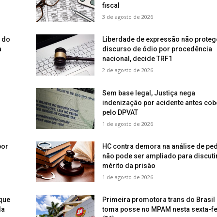
fiscal
3 de agosto de 2026
o do
Liberdade de expressão não proteg
a
discurso de ódio por procedência
nacional, decide TRF1
2 de agosto de 2026
Sem base legal, Justiça nega
indenização por acidente antes cob
pelo DPVAT
1 de agosto de 2026
por
HC contra demora na análise de pe
não pode ser ampliado para discuti
mérito da prisão
1 de agosto de 2026
que
Primeira promotora trans do Brasil
la
toma posse no MPAM nesta sexta-fe