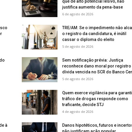
que de alto potencial lesivo, não
justifica aumento da pena-base
6 de agosto de 2026
isco
TRE/AM: Se o impedimento não alc
r
o registro da candidatura, é inútil
cassar o diploma do eleito
5 de agosto de 2026
ado
Sem notificação prévia: Justiça
reconhece dano moral por registro
dívida vencida no SCR do Banco Cen
5 de agosto de 2026
Quem exerce vigilância para garanti
tráfico de drogas responde como
traficante, decide STJ
4 de agosto de 2026
de à
Danos hipotéticos, futuros e incerto
não justificam ação popular