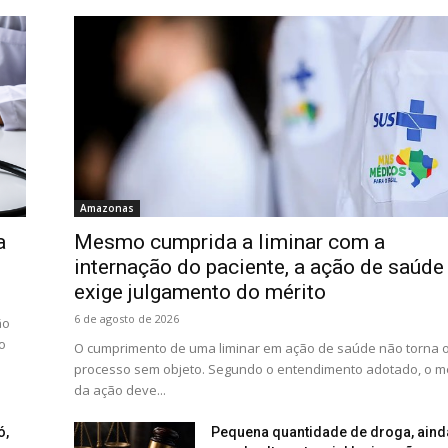
Amazonas
a
Mesmo cumprida a liminar com a
internação do paciente, a ação de saúde
exige julgamento do mérito
6 de agosto de 2026
ão
o
O cumprimento de uma liminar em ação de saúde não torna 
processo sem objeto. Segundo o entendimento adotado, o mé
da ação deve...
ó,
Pequena quantidade de droga, aind