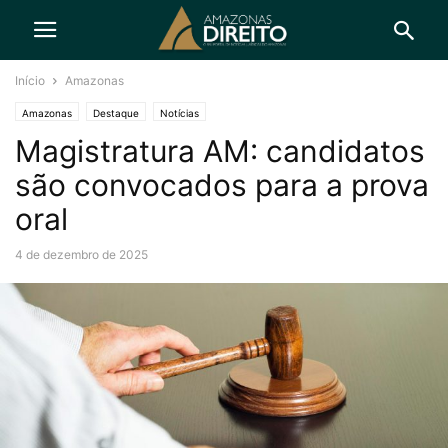
Início
Amazonas
Amazonas
Destaque
Notícias
Magistratura AM: candidatos
são convocados para a prova
oral
4 de dezembro de 2025