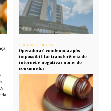
6 DE AGOSTO DE 2026
nça
Operadora é condenada após
impossibilitar transferência de
internet e negativar nome de
consumidor
s
a
14
enda