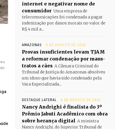
internet e negativar nome de
consumidor
Uma empresa de
telecomunicações foi condenada a pagar
indenização por danos morais no valor de
R$ 4 mil a...
AMAZONAS
6 DE AGOSTO DE 2026
Provas insuficientes levam TJAM
a reformar condenação por maus-
veu
tratos a cães
A Câmara Criminal do
 do
Tribunal de Justiça do Amazonas absolveu
um idoso que havia sido condenado pela
Vara Especializada...
roga
DESTAQUE LATERAL
6 DE AGOSTO DE 2026
Nancy Andrighi é finalista do 3º
Prêmio Jabuti Acadêmico com obra
sobre herança digital
​A ministra
saúde
Nancy Andrighi, do Superior Tribunal de