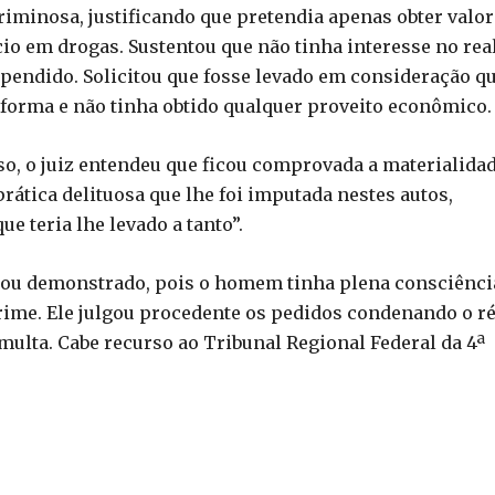
iminosa, justificando que pretendia apenas obter valo
cio em drogas. Sustentou que não tinha interesse no rea
rependido. Solicitou que fosse levado em consideração q
 forma e não tinha obtido qualquer proveito econômico.
o, o juiz entendeu que ficou comprovada a materialidad
rática delituosa que lhe foi imputada nestes autos,
ue teria lhe levado a tanto”.
tou demonstrado, pois o homem tinha plena consciênci
crime. Ele julgou procedente os pedidos condenando o ré
ulta. Cabe recurso ao Tribunal Regional Federal da 4ª