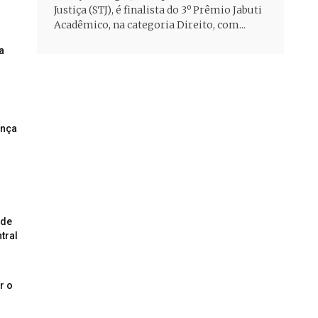
Justiça (STJ), é finalista do 3º Prêmio Jabuti
Acadêmico, na categoria Direito, com...
a
ança
 de
tral
r o