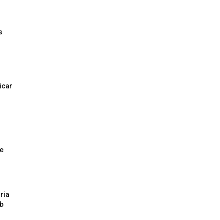
s
icar
e
ria
b