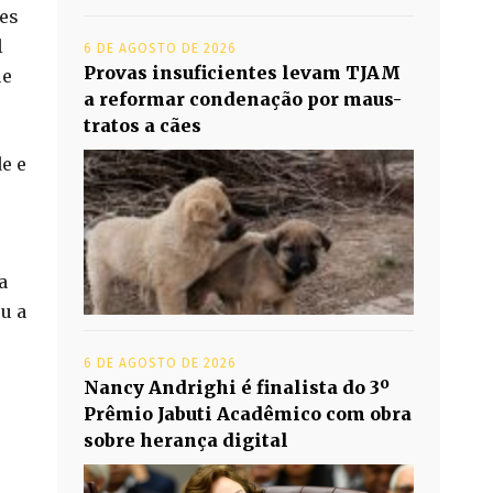
res
l
6 DE AGOSTO DE 2026
Provas insuficientes levam TJAM
ue
a reformar condenação por maus-
tratos a cães
e e
a
u a
6 DE AGOSTO DE 2026
Nancy Andrighi é finalista do 3º
Prêmio Jabuti Acadêmico com obra
sobre herança digital