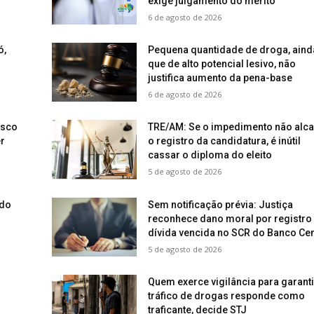
exige julgamento do mérito
6 de agosto de 2026
ó,
Pequena quantidade de droga, aind
que de alto potencial lesivo, não
justifica aumento da pena-base
6 de agosto de 2026
isco
TRE/AM: Se o impedimento não alc
r
o registro da candidatura, é inútil
cassar o diploma do eleito
5 de agosto de 2026
ado
Sem notificação prévia: Justiça
reconhece dano moral por registro
dívida vencida no SCR do Banco Cen
5 de agosto de 2026
Quem exerce vigilância para garanti
tráfico de drogas responde como
traficante, decide STJ