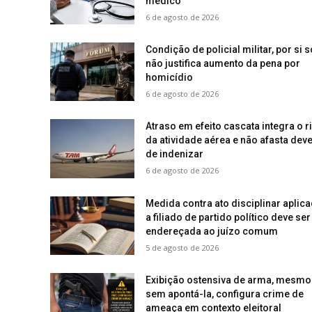
médico
6 de agosto de 2026
Condição de policial militar, por si s
não justifica aumento da pena por
homicídio
6 de agosto de 2026
Atraso em efeito cascata integra o r
da atividade aérea e não afasta deve
de indenizar
6 de agosto de 2026
Medida contra ato disciplinar aplic
a filiado de partido político deve ser
endereçada ao juízo comum
5 de agosto de 2026
Exibição ostensiva de arma, mesmo
sem apontá-la, configura crime de
ameaça em contexto eleitoral