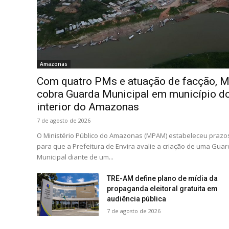
Amazonas
Com quatro PMs e atuação de facção, 
cobra Guarda Municipal em município d
interior do Amazonas
7 de agosto de 2026
O Ministério Público do Amazonas (MPAM) estabeleceu prazo
para que a Prefeitura de Envira avalie a criação de uma Gua
Municipal diante de um...
TRE-AM define plano de mídia da
propaganda eleitoral gratuita em
audiência pública
7 de agosto de 2026