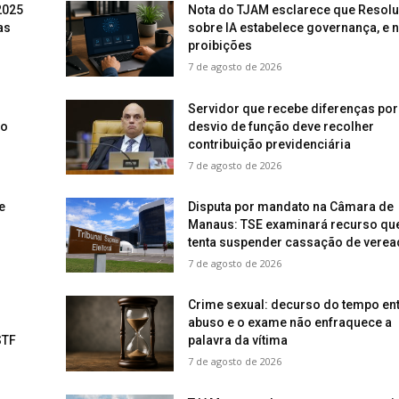
2025
Nota do TJAM esclarece que Resol
as
sobre IA estabelece governança, e 
proibições
7 de agosto de 2026
Servidor que recebe diferenças por
vo
desvio de função deve recolher
contribuição previdenciária
7 de agosto de 2026
e
Disputa por mandato na Câmara de
Manaus: TSE examinará recurso qu
tenta suspender cassação de verea
7 de agosto de 2026
Crime sexual: decurso do tempo ent
abuso e o exame não enfraquece a
STF
palavra da vítima
7 de agosto de 2026