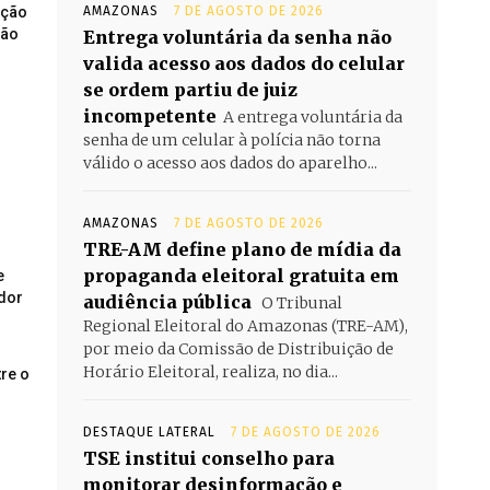
AMAZONAS
7 DE AGOSTO DE 2026
ução
não
Entrega voluntária da senha não
valida acesso aos dados do celular
se ordem partiu de juiz
incompetente
A entrega voluntária da
senha de um celular à polícia não torna
válido o acesso aos dados do aparelho...
AMAZONAS
7 DE AGOSTO DE 2026
TRE-AM define plano de mídia da
propaganda eleitoral gratuita em
e
dor
audiência pública
O Tribunal
Regional Eleitoral do Amazonas (TRE-AM),
por meio da Comissão de Distribuição de
Horário Eleitoral, realiza, no dia...
re o
DESTAQUE LATERAL
7 DE AGOSTO DE 2026
TSE institui conselho para
monitorar desinformação e