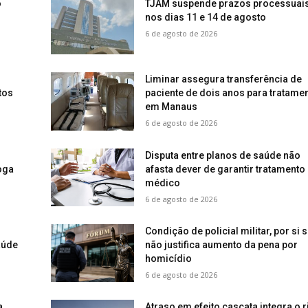
o
TJAM suspende prazos processuai
nos dias 11 e 14 de agosto
6 de agosto de 2026
Liminar assegura transferência de
tos
paciente de dois anos para tratame
em Manaus
6 de agosto de 2026
Disputa entre planos de saúde não
oga
afasta dever de garantir tratamento
médico
6 de agosto de 2026
Condição de policial militar, por si s
aúde
não justifica aumento da pena por
homicídio
6 de agosto de 2026
a
Atraso em efeito cascata integra o 