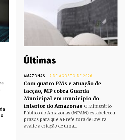
Últimas
AMAZONAS
7 DE AGOSTO DE 2026
na
Com quatro PMs e atuação de
e
facção, MP cobra Guarda
Municipal em município do
interior do Amazonas
O Ministério
ada
Público do Amazonas (MPAM) estabeleceu
ao
prazos para que a Prefeitura de Envira
avalie a criação de uma...