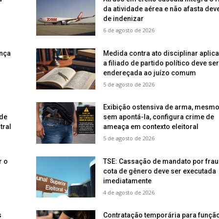
da atividade aérea e não afasta dev
de indenizar
6 de agosto de 2026
nça
Medida contra ato disciplinar aplic
a filiado de partido político deve ser
endereçada ao juízo comum
5 de agosto de 2026
Exibição ostensiva de arma, mesm
 de
sem apontá-la, configura crime de
tral
ameaça em contexto eleitoral
5 de agosto de 2026
r o
TSE: Cassação de mandato por frau
cota de gênero deve ser executada
imediatamente
4 de agosto de 2026
s
Contratação temporária para funçã