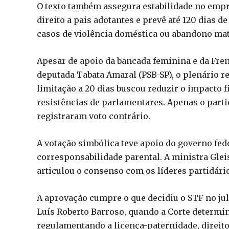
O texto também assegura estabilidade no empre
direito a pais adotantes e prevê até 120 dias 
casos de violência doméstica ou abandono mate
Apesar de apoio da bancada feminina e da Fren
deputada Tabata Amaral (PSB-SP), o plenário re
limitação a 20 dias buscou reduzir o impacto f
resistências de parlamentares. Apenas o parti
registraram voto contrário.
A votação simbólica teve apoio do governo fed
corresponsabilidade parental. A ministra Glei
articulou o consenso com os líderes partidári
A aprovação cumpre o que decidiu o STF no jul
Luís Roberto Barroso, quando a Corte determi
regulamentando a licença-paternidade, direit