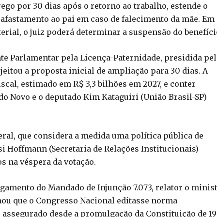
go por 30 dias após o retorno ao trabalho, estende o
de afastamento ao pai em caso de falecimento da mãe. Em
rial, o juiz poderá determinar a suspensão do benefíci
te Parlamentar pela Licença-Paternidade, presidida pel
jeitou a proposta inicial de ampliação para 30 dias. A
iscal, estimado em R$ 3,3 bilhões em 2027, e conter
do Novo e o deputado Kim Kataguiri (União Brasil-SP)
eral, que considera a medida uma política pública de
si Hoffmann (Secretaria de Relações Institucionais)
os na véspera da votação.
gamento do Mandado de Injunção 7.073, relator o minis
nou que o Congresso Nacional editasse norma
o assegurado desde a promulgação da Constituição de 19