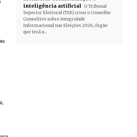
s
inteligência artificial
O Tribunal
Superior Eleitoral (TSE) criou o Conselho
Consultivo sobre Integridade
Informacional nas Eleições 2026, órgão
que terá a...
nto
ó,
risco