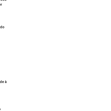
er
ado
o
de à
o