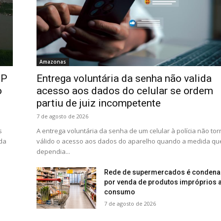
Amazonas
MP
Entrega voluntária da senha não valida
o
acesso aos dados do celular se ordem
partiu de juiz incompetente
7 de agosto de 2026
s
A entrega voluntária da senha de um celular à polícia não tor
rda
válido o acesso aos dados do aparelho quando a medida qu
dependia...
Rede de supermercados é conden
por venda de produtos impróprios 
consumo
7 de agosto de 2026