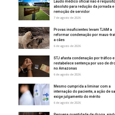
Laudo médico oficial não é requisit
absoluto para redução da jornada e
remoção de servidor
7 de agosto de 2026
Provas insuficientes levam TJAM a
reformar condenação por maus-tra
a cães
6 de agosto de 2026
STJ afasta condenação por tráfico e
restabelece sentença por uso de dr
no Amazonas
6 de agosto de 2026
Mesmo cumprida a liminar com a
internação do paciente, a ação de s
exige julgamento do mérito
6 de agosto de 2026
Pequena quantidade de droga, aind