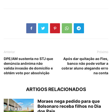
Anterior
Próximo
DPE/AM sustenta no STJ que
Após dar quitação ao Fies,
denúncia anônima não
banco não pode voltar a
valida invasão de domicílio e
cobrar aluno alegando erro
obtém voto por absolvição
na conta
ARTIGOS RELACIONADOS
Moraes nega pedido para que
Bolsonaro receba filhos no Dia
dos Pais