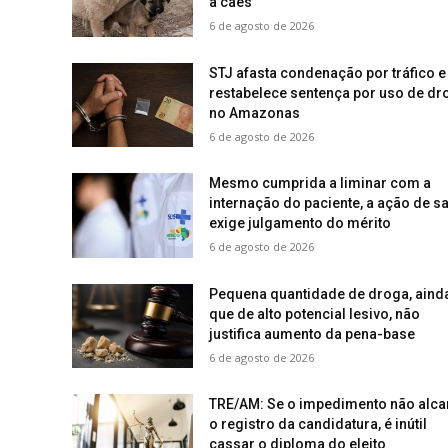
a cães
6 de agosto de 2026
STJ afasta condenação por tráfico e
restabelece sentença por uso de dr
no Amazonas
6 de agosto de 2026
Mesmo cumprida a liminar com a
internação do paciente, a ação de s
exige julgamento do mérito
6 de agosto de 2026
Pequena quantidade de droga, aind
que de alto potencial lesivo, não
justifica aumento da pena-base
6 de agosto de 2026
TRE/AM: Se o impedimento não alca
o registro da candidatura, é inútil
cassar o diploma do eleito