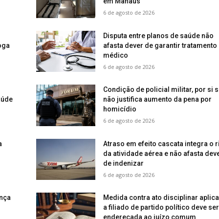
em Manaus
6 de agosto de 2026
Disputa entre planos de saúde não
oga
afasta dever de garantir tratamento
médico
6 de agosto de 2026
Condição de policial militar, por si s
aúde
não justifica aumento da pena por
homicídio
6 de agosto de 2026
a
Atraso em efeito cascata integra o 
da atividade aérea e não afasta dev
de indenizar
6 de agosto de 2026
nça
Medida contra ato disciplinar aplic
a filiado de partido político deve ser
endereçada ao juízo comum