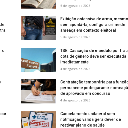
5 de agosto de 2026
Exibição ostensiva de arma, mesm
 de
sem apontá-la, configura crime de
tral
ameaça em contexto eleitoral
5 de agosto de 2026
r o
TSE: Cassação de mandato por frau
cota de gênero deve ser executada
imediatamente
4 de agosto de 2026
s
Contratação temporária para funçã
permanente pode garantir nomeaç
de aprovado em concurso
4 de agosto de 2026
icar
Cancelamento unilateral sem
notificação válida gera dever de
reativar plano de saúde