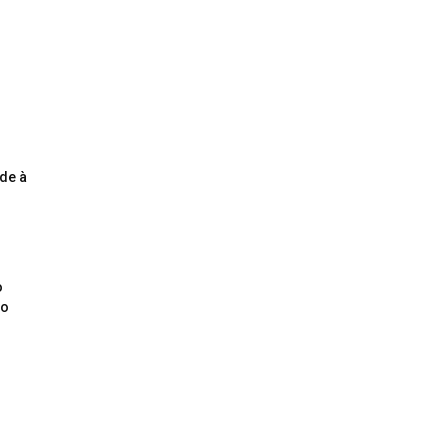
o
de à
o
ão