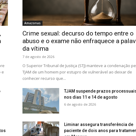
Amazonas
,
Crime sexual: decurso do tempo entre o
a
abuso e o exame não enfraquece a palav
da vítima
7 de agosto de 2026
bre
O Superior Tribunal de Justiça (STJ) manteve a condenação pe
 e
TJAM de um homem por estupro de vulnerável ao deixar de
conhecer recurso que...
o
TJAM suspende prazos processuai
nos dias 11 e 14 de agosto
6 de agosto de 2026
Liminar assegura transferência de
tos
paciente de dois anos para tratame