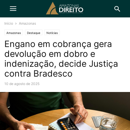
Início
Amazonas
Amazonas
Destaque
Notícias
Engano em cobrança gera
devolução em dobro e
indenização, decide Justiça
contra Bradesco
10 de agosto de 2025