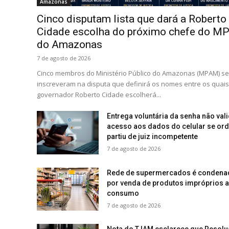
Amazonas
Cinco disputam lista que dará a Roberto
Cidade escolha do próximo chefe do M
do Amazonas
7 de agosto de 2026
Cinco membros do Ministério Público do Amazonas (MPAM) se
inscreveram na disputa que definirá os nomes entre os quais
governador Roberto Cidade escolherá...
Entrega voluntária da senha não val
acesso aos dados do celular se or
partiu de juiz incompetente
7 de agosto de 2026
Rede de supermercados é condena
por venda de produtos impróprios 
consumo
7 de agosto de 2026