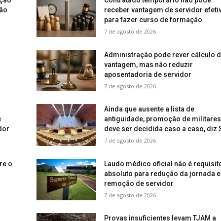
ução
Contratado temporário não pode
não
receber vantagem de servidor efeti
para fazer curso de formação
7 de agosto de 2026
Administração pode rever cálculo 
vantagem, mas não reduzir
aposentadoria de servidor
7 de agosto de 2026
Ainda que ausente a lista de
e
antiguidade, promoção de militares
dor
deve ser decidida caso a caso, diz 
7 de agosto de 2026
re o
Laudo médico oficial não é requisit
absoluto para redução da jornada e
remoção de servidor
7 de agosto de 2026
s
Provas insuficientes levam TJAM a