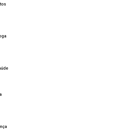
tos
roga
saúde
a
ança