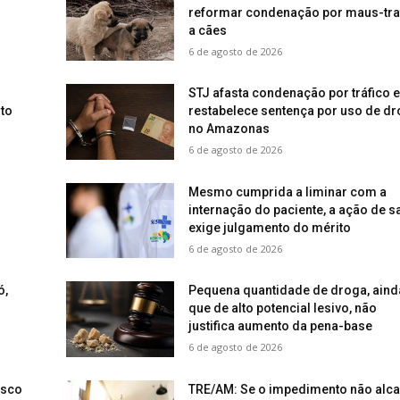
reformar condenação por maus-tra
a cães
6 de agosto de 2026
STJ afasta condenação por tráfico e
to
restabelece sentença por uso de d
no Amazonas
6 de agosto de 2026
Mesmo cumprida a liminar com a
internação do paciente, a ação de 
exige julgamento do mérito
6 de agosto de 2026
ó,
Pequena quantidade de droga, aind
que de alto potencial lesivo, não
justifica aumento da pena-base
6 de agosto de 2026
isco
TRE/AM: Se o impedimento não alc