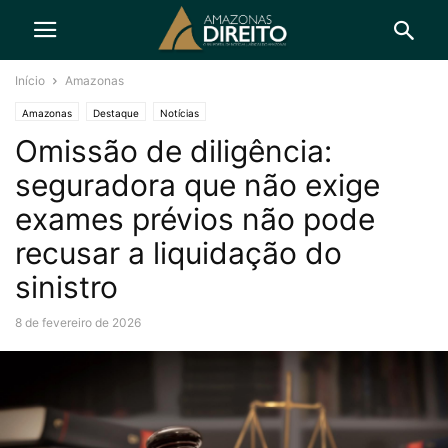
Início
Amazonas
Amazonas
Destaque
Notícias
Omissão de diligência:
seguradora que não exige
exames prévios não pode
recusar a liquidação do
sinistro
8 de fevereiro de 2026