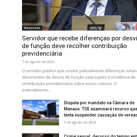
Amazonas
Servidor que recebe diferenças por desv
de função deve recolher contribuição
previdenciária
7 de agosto de 2026
O servidor público que recebe judicialmente diferenças salari
decorrentes de desvio de função está sujeito à incidência de
contribuição previdenciária sobre esses valores. O
entendimento...
Disputa por mandato na Câmara de
Manaus: TSE examinará recurso qu
tenta suspender cassação de verea
7 de agosto de 2026
Crime sexual: decurso do tempo ent