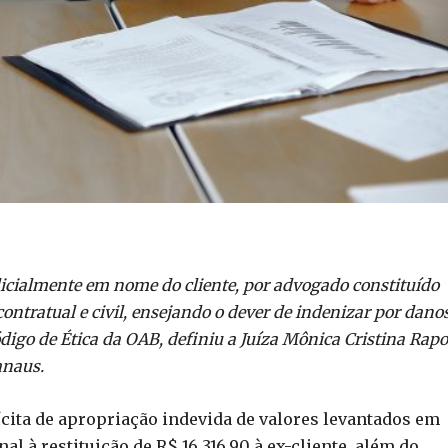
dicialmente em nome do cliente, por advogado constituído
contratual e civil, ensejando o dever de indenizar por dano
Código de Ética da OAB, definiu a Juíza Mônica Cristina Rap
anaus.
ícita de apropriação indevida de valores levantados em
l à restituição de R$ 16.316,90 à ex-cliente, além do