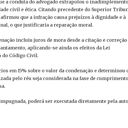
 que a conduta do advogado extrapolou o inadimplement
dade civil e ética. Citando precedente do Superior Tribu
za afirmou que a infração causa prejuízos à dignidade e à
al, o que justificaria a reparação moral.
enação incluiu juros de mora desde a citação e correção
antamento, aplicando-se ainda os efeitos da Lei
6 do Código Civil.
cios em 15% sobre o valor da condenação e determinou 
izada pelo réu seja considerada na fase de cumpriment
sa.
a impugnada, poderá ser executada diretamente pela auto