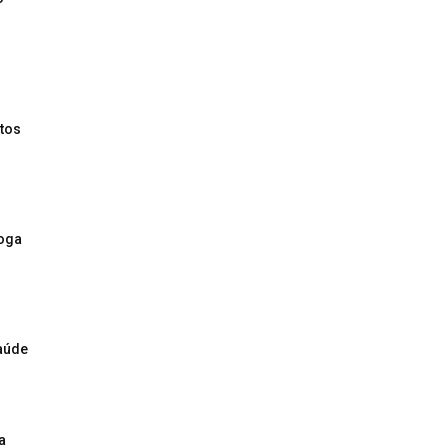
tos
roga
saúde
a