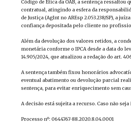
Código de Ética da OAB, a sentença ressaltou
contratual, atingindo a esfera da responsabili
de Justiça (AgInt no AREsp 2.053.238/SP), a juí
confiança depositada pelo cliente no profission
Além da devolução dos valores retidos, a cond
monetária conforme o IPCA desde a data do lev
14.905/2024, que atualizou a redação do art. 40
A sentença também fixou honorários advocatí
eventual abatimento ou devolução parcial real
sentença, para evitar enriquecimento sem cau
A decisão está sujeita a recurso. Caso não sej
Processo nº: 0644767-88.2020.8.04.0001