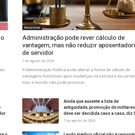
Amazonas
io
Administração pode rever cálculo de
vantagem, mas não reduzir aposentador
de servidor
7 de agosto de 2026
ais
A Administração Pública pode alterar a forma de cálculo de
vantagens funcionais após mudanças na estrutura da carreir
mas a revisão não pode provocar...
Ainda que ausente a lista de
e
antiguidade, promoção de militares
dor
deve ser decidida caso a caso, diz 
7 de agosto de 2026
re o
Laudo médico oficial não é requisit