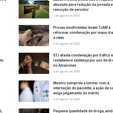
absoluto para redução da jornada e
remoção de servidor
7 de agosto de 2026
s
Provas insuficientes levam TJAM a
reformar condenação por maus-tra
a cães
6 de agosto de 2026
STJ afasta condenação por tráfico e
to
restabelece sentença por uso de d
no Amazonas
6 de agosto de 2026
Mesmo cumprida a liminar com a
internação do paciente, a ação de 
exige julgamento do mérito
6 de agosto de 2026
ó,
Pequena quantidade de droga, aind