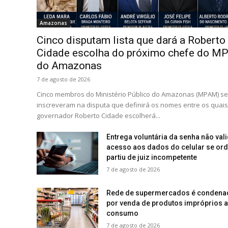
Amazonas
Cinco disputam lista que dará a Roberto
Cidade escolha do próximo chefe do M
do Amazonas
7 de agosto de 2026
Cinco membros do Ministério Público do Amazonas (MPAM) se
inscreveram na disputa que definirá os nomes entre os quais
governador Roberto Cidade escolherá...
Entrega voluntária da senha não val
acesso aos dados do celular se or
partiu de juiz incompetente
7 de agosto de 2026
Rede de supermercados é condena
por venda de produtos impróprios 
consumo
7 de agosto de 2026