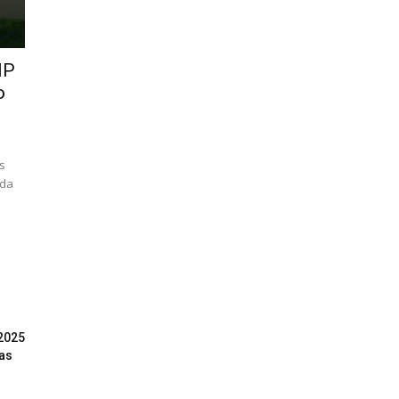
MP
o
s
rda
2025
as