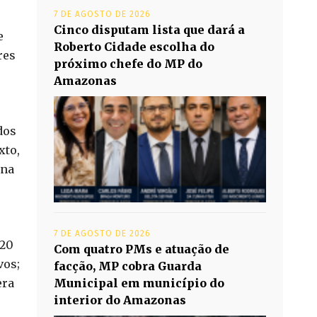
7 DE AGOSTO DE 2026
Cinco disputam lista que dará a
e
Roberto Cidade escolha do
res
próximo chefe do MP do
Amazonas
dos
xto,
ena
7 DE AGOSTO DE 2026
320
Com quatro PMs e atuação de
vos;
facção, MP cobra Guarda
era
Municipal em município do
interior do Amazonas