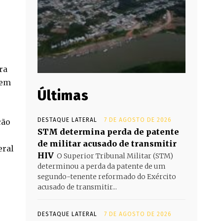
ra
sem
Últimas
DESTAQUE LATERAL
7 DE AGOSTO DE 2026
ção
STM determina perda de patente
de militar acusado de transmitir
eral
HIV
O Superior Tribunal Militar (STM)
determinou a perda da patente de um
segundo-tenente reformado do Exército
acusado de transmitir...
DESTAQUE LATERAL
7 DE AGOSTO DE 2026