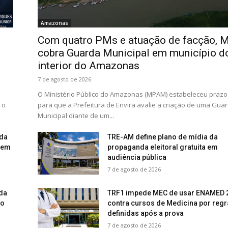
Amazonas
Com quatro PMs e atuação de facção, 
P
cobra Guarda Municipal em município d
interior do Amazonas
7 de agosto de 2026
O Ministério Público do Amazonas (MPAM) estabeleceu prazo
 o
para que a Prefeitura de Envira avalie a criação de uma Gua
Municipal diante de um...
ida
TRE-AM define plano de mídia da
dem
propaganda eleitoral gratuita em
audiência pública
7 de agosto de 2026
da
TRF1 impede MEC de usar ENAMED 
ao
contra cursos de Medicina por regr
definidas após a prova
7 de agosto de 2026