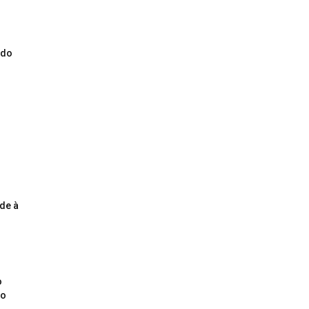
ado
o
de à
o
ão