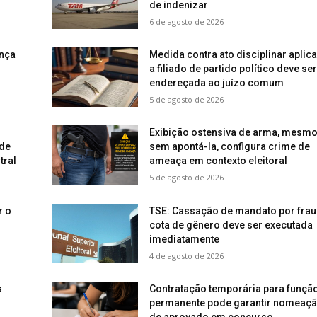
de indenizar
6 de agosto de 2026
nça
Medida contra ato disciplinar aplic
a filiado de partido político deve ser
endereçada ao juízo comum
5 de agosto de 2026
Exibição ostensiva de arma, mesm
 de
sem apontá-la, configura crime de
tral
ameaça em contexto eleitoral
5 de agosto de 2026
r o
TSE: Cassação de mandato por frau
cota de gênero deve ser executada
imediatamente
4 de agosto de 2026
s
Contratação temporária para funçã
permanente pode garantir nomeaç