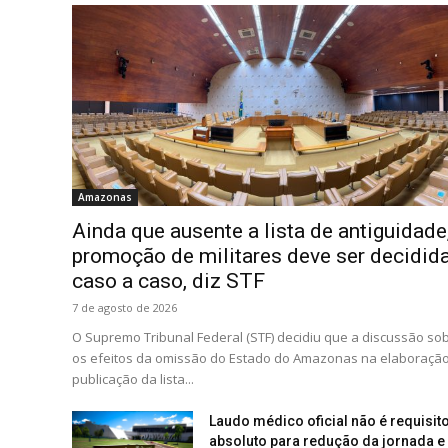
Amazonas
Ainda que ausente a lista de antiguidade
promoção de militares deve ser decidid
caso a caso, diz STF
7 de agosto de 2026
O Supremo Tribunal Federal (STF) decidiu que a discussão so
os efeitos da omissão do Estado do Amazonas na elaboração
publicação da lista...
Laudo médico oficial não é requisit
absoluto para redução da jornada e