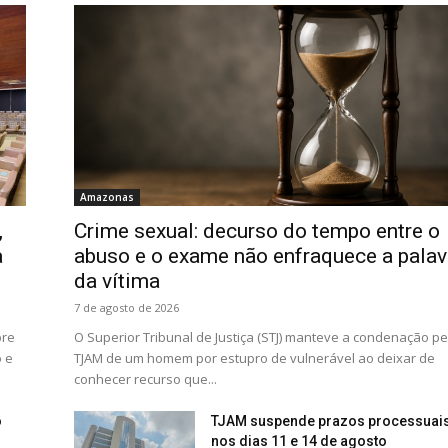
Amazonas
,
Crime sexual: decurso do tempo entre o
a
abuso e o exame não enfraquece a palav
da vítima
7 de agosto de 2026
bre
O Superior Tribunal de Justiça (STJ) manteve a condenação pe
 e
TJAM de um homem por estupro de vulnerável ao deixar de
conhecer recurso que...
o
TJAM suspende prazos processuai
nos dias 11 e 14 de agosto