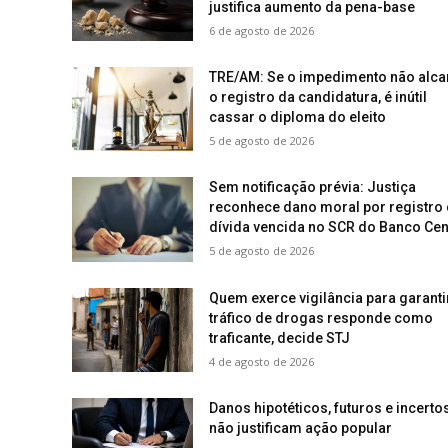
justifica aumento da pena-base
6 de agosto de 2026
TRE/AM: Se o impedimento não alca
o registro da candidatura, é inútil
cassar o diploma do eleito
5 de agosto de 2026
Sem notificação prévia: Justiça
reconhece dano moral por registro
dívida vencida no SCR do Banco Cen
5 de agosto de 2026
Quem exerce vigilância para garanti
tráfico de drogas responde como
traficante, decide STJ
4 de agosto de 2026
Danos hipotéticos, futuros e incerto
não justificam ação popular