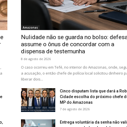
Amazonas
de
Nulidade não se guarda no bolso: defes
r
assume o ônus de concordar com a
dispensa de testemunha
8 de agosto de 2026
,
O caso ocorreu em Tefé, no interior do Amazonas, onde, se
ça
a acusação, o então chefe de polícia local solicitou dinheiro 
liberar dois...
Cinco disputam lista que dará a Rob
de
Cidade escolha do próximo chefe d
MP do Amazonas
7 de agosto de 2026
o,
Entrega voluntária da senha não val