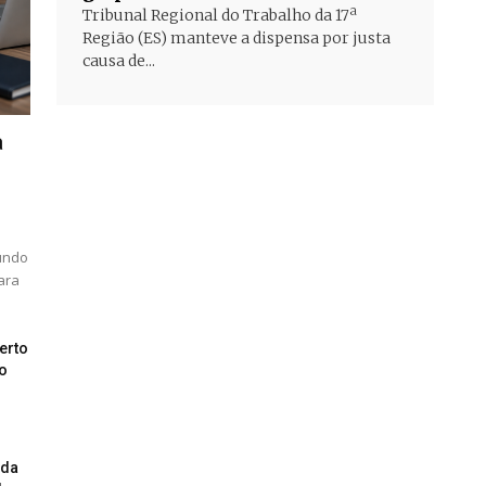
Tribunal Regional do Trabalho da 17ª
Região (ES) manteve a dispensa por justa
causa de...
a
gundo
para
erto
o
ida