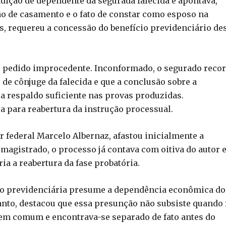
dição de dependente da segurada falecida e apontava,
dão de casamento e o fato de constar como esposo na
s, requereu a concessão do benefício previdenciário de
 o pedido improcedente. Inconformado, o segurado reco
e cônjuge da falecida e que a conclusão sobre a
ia respaldo suficiente nas provas produzidas.
a para reabertura da instrução processual.
r federal Marcelo Albernaz, afastou inicialmente a
magistrado, o processo já contava com oitiva do autor 
a a reabertura da fase probatória.
ção previdenciária presume a dependência econômica do
anto, destacou que essa presunção não subsiste quando 
em comum e encontrava-se separado de fato antes do