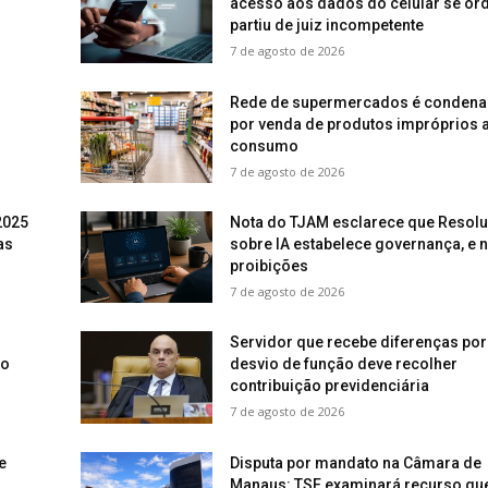
acesso aos dados do celular se o
partiu de juiz incompetente
7 de agosto de 2026
Rede de supermercados é conden
por venda de produtos impróprios 
consumo
7 de agosto de 2026
2025
Nota do TJAM esclarece que Resol
as
sobre IA estabelece governança, e 
proibições
7 de agosto de 2026
Servidor que recebe diferenças por
vo
desvio de função deve recolher
contribuição previdenciária
7 de agosto de 2026
e
Disputa por mandato na Câmara de
Manaus: TSE examinará recurso qu