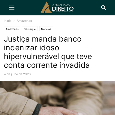
Início
Amazonas
Amazonas
Destaque
Notícias
Justiça manda banco
indenizar idoso
hipervulnerável que teve
conta corrente invadida
4 de julho de 2026