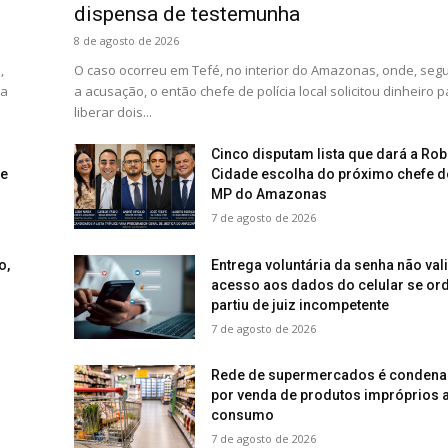
dispensa de testemunha
8 de agosto de 2026
,
O caso ocorreu em Tefé, no interior do Amazonas, onde, se
ça
a acusação, o então chefe de polícia local solicitou dinheiro 
liberar dois...
Cinco disputam lista que dará a Rob
de
Cidade escolha do próximo chefe d
MP do Amazonas
7 de agosto de 2026
o,
Entrega voluntária da senha não val
acesso aos dados do celular se o
partiu de juiz incompetente
7 de agosto de 2026
Rede de supermercados é conden
por venda de produtos impróprios 
consumo
7 de agosto de 2026