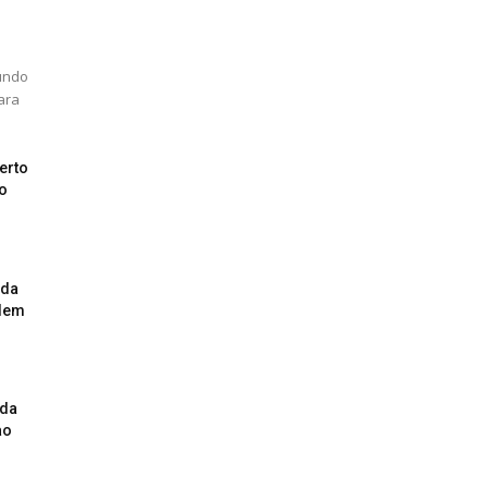
gundo
para
erto
o
ida
rdem
ada
ao