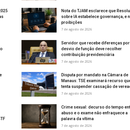
2025
Nota do TJAM esclarece que Resol
as
sobre IA estabelece governança, e 
proibições
7 de agosto de 2026
Servidor que recebe diferenças por
vo
desvio de função deve recolher
contribuição previdenciária
7 de agosto de 2026
e
Disputa por mandato na Câmara de
Manaus: TSE examinará recurso qu
tenta suspender cassação de verea
7 de agosto de 2026
Crime sexual: decurso do tempo ent
abuso e o exame não enfraquece a
STF
palavra da vítima
7 de agosto de 2026