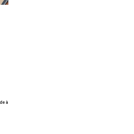
o
de à