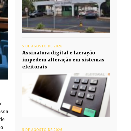
5 DE AGOSTO DE 2026
Assinatura digital e lacração
impedem alteração em sistemas
eleitorais
 e
essa
de
do
5 DE AGOSTO DE 2026