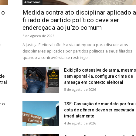
Amazonas
 o
Medida contra ato disciplinar aplicado a
filiado de partido político deve ser
endereçada ao juízo comum
5 de agosto de 2026
o
A Justiça Eleitoral não é a via adequada para discutir atos
disciplinares aplicados por partidos políticos a seus filiados
quando a controvérsia se restringe...
Exibição ostensiva de arma, mesm
 de
sem apontá-la, configura crime de
tral
ameaça em contexto eleitoral
5 de agosto de 2026
r o
TSE: Cassação de mandato por frau
cota de gênero deve ser executada
imediatamente
4 de agosto de 2026