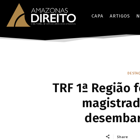
CAPA
ARTIGOS
N
DESTA
TRF 1ª Região f
magistrad
desembar
Share