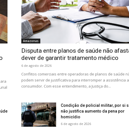
Amazonas
Disputa entre planos de saúde não afast
o
dever de garantir tratamento médico
6 de agosto de 2026
Conflitos comerciais entre operadoras de planos de saúde n
podem servir de justificativa para interromper a assistência 
para
consumidor. Com esse entendimento, a Justiça do...
unal
Condição de policial militar, por si s
aúde
não justifica aumento da pena por
homicídio
6 de agosto de 2026