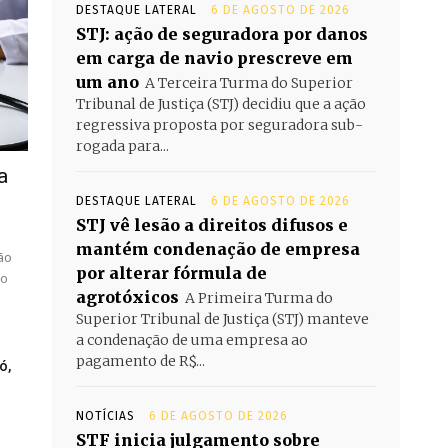
DESTAQUE LATERAL
6 DE AGOSTO DE 2026
STJ: ação de seguradora por danos
em carga de navio prescreve em
um ano
​A Terceira Turma do Superior
Tribunal de Justiça (STJ) decidiu que a ação
regressiva proposta por seguradora sub-
rogada para...
a
DESTAQUE LATERAL
6 DE AGOSTO DE 2026
STJ vê lesão a direitos difusos e
mantém condenação de empresa
ão
por alterar fórmula de
ao
agrotóxicos
​A Primeira Turma do
Superior Tribunal de Justiça (STJ) manteve
a condenação de uma empresa ao
pagamento de R$...
ó,
NOTÍCIAS
6 DE AGOSTO DE 2026
STF inicia julgamento sobre