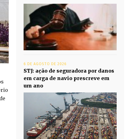
6 DE AGOSTO DE 2026
STJ: ação de seguradora por danos
em carga de navio prescreve em
os
um ano
ério
 de