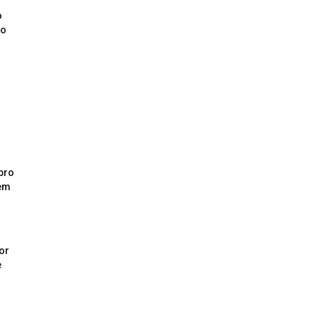
o
ão
pro
 em
or
e