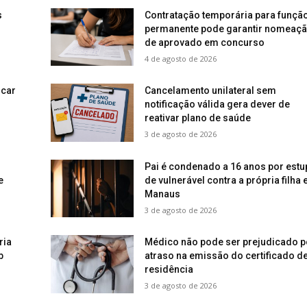
s
Contratação temporária para funçã
permanente pode garantir nomeaç
de aprovado em concurso
4 de agosto de 2026
icar
Cancelamento unilateral sem
notificação válida gera dever de
reativar plano de saúde
3 de agosto de 2026
Pai é condenado a 16 anos por estu
e
de vulnerável contra a própria filha
Manaus
3 de agosto de 2026
ria
Médico não pode ser prejudicado p
b
atraso na emissão do certificado d
residência
3 de agosto de 2026