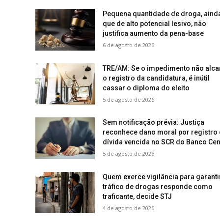
Pequena quantidade de droga, aind
que de alto potencial lesivo, não
justifica aumento da pena-base
6 de agosto de 2026
TRE/AM: Se o impedimento não alca
o registro da candidatura, é inútil
cassar o diploma do eleito
5 de agosto de 2026
Sem notificação prévia: Justiça
reconhece dano moral por registro
dívida vencida no SCR do Banco Cen
5 de agosto de 2026
Quem exerce vigilância para garanti
tráfico de drogas responde como
traficante, decide STJ
4 de agosto de 2026