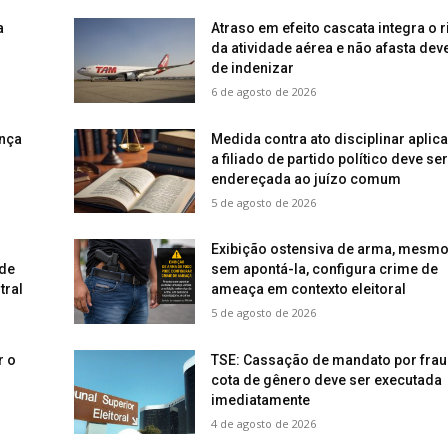
a
Atraso em efeito cascata integra o 
da atividade aérea e não afasta dev
de indenizar
6 de agosto de 2026
nça
Medida contra ato disciplinar aplic
a filiado de partido político deve ser
endereçada ao juízo comum
5 de agosto de 2026
Exibição ostensiva de arma, mesm
 de
sem apontá-la, configura crime de
tral
ameaça em contexto eleitoral
5 de agosto de 2026
r o
TSE: Cassação de mandato por frau
cota de gênero deve ser executada
imediatamente
4 de agosto de 2026