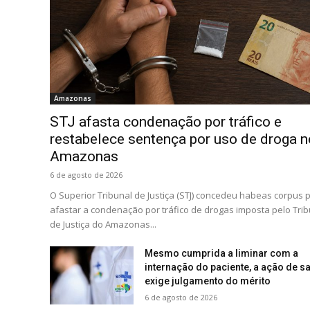
Amazonas
STJ afasta condenação por tráfico e
restabelece sentença por uso de droga n
Amazonas
6 de agosto de 2026
O Superior Tribunal de Justiça (STJ) concedeu habeas corpus 
afastar a condenação por tráfico de drogas imposta pelo Trib
de Justiça do Amazonas...
Mesmo cumprida a liminar com a
internação do paciente, a ação de s
exige julgamento do mérito
6 de agosto de 2026