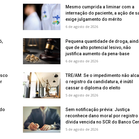
Mesmo cumprida a liminar com a
internação do paciente, a ação de 
exige julgamento do mérito
6 de agosto de 2026
ó,
Pequena quantidade de droga, aind
que de alto potencial lesivo, não
justifica aumento da pena-base
6 de agosto de 2026
isco
TRE/AM: Se o impedimento não alc
r
o registro da candidatura, é inútil
cassar o diploma do eleito
5 de agosto de 2026
ado
Sem notificação prévia: Justiça
reconhece dano moral por registro
dívida vencida no SCR do Banco Cen
5 de agosto de 2026