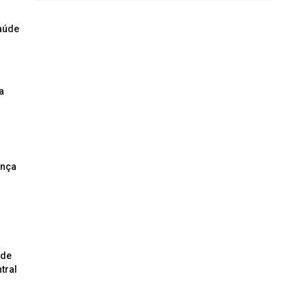
saúde
a
ança
 de
tral