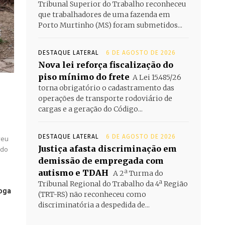
Tribunal Superior do Trabalho reconheceu
que trabalhadores de uma fazenda em
Porto Murtinho (MS) foram submetidos...
DESTAQUE LATERAL
6 DE AGOSTO DE 2026
Nova lei reforça fiscalização do
piso mínimo do frete
A Lei 15.485/26
torna obrigatório o cadastramento das
operações de transporte rodoviário de
cargas e a geração do Código...
DESTAQUE LATERAL
6 DE AGOSTO DE 2026
veu
Justiça afasta discriminação em
 do
demissão de empregada com
autismo e TDAH
A 2ª Turma do
Tribunal Regional do Trabalho da 4ª Região
roga
(TRT-RS) não reconheceu como
discriminatória a despedida de...