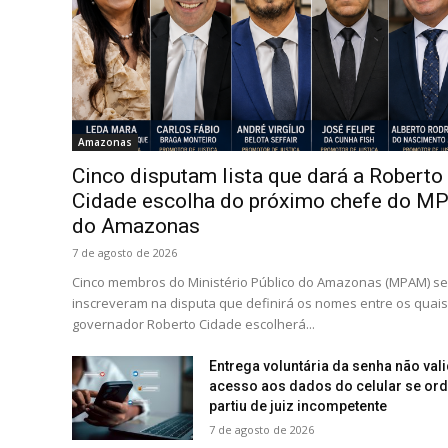
Amazonas
Cinco disputam lista que dará a Roberto
Cidade escolha do próximo chefe do M
do Amazonas
7 de agosto de 2026
Cinco membros do Ministério Público do Amazonas (MPAM) se
inscreveram na disputa que definirá os nomes entre os quais
governador Roberto Cidade escolherá...
Entrega voluntária da senha não val
acesso aos dados do celular se or
partiu de juiz incompetente
7 de agosto de 2026