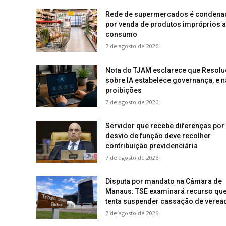
Rede de supermercados é condena
por venda de produtos impróprios 
consumo
7 de agosto de 2026
Nota do TJAM esclarece que Resol
sobre IA estabelece governança, e 
proibições
7 de agosto de 2026
Servidor que recebe diferenças por
desvio de função deve recolher
contribuição previdenciária
7 de agosto de 2026
Disputa por mandato na Câmara de
Manaus: TSE examinará recurso qu
tenta suspender cassação de verea
7 de agosto de 2026