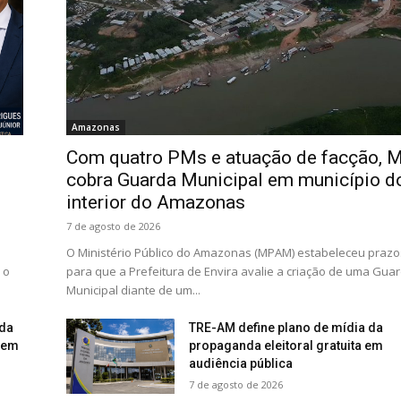
Amazonas
Com quatro PMs e atuação de facção, 
P
cobra Guarda Municipal em município d
interior do Amazonas
7 de agosto de 2026
O Ministério Público do Amazonas (MPAM) estabeleceu prazo
 o
para que a Prefeitura de Envira avalie a criação de uma Gua
Municipal diante de um...
ida
TRE-AM define plano de mídia da
dem
propaganda eleitoral gratuita em
audiência pública
7 de agosto de 2026