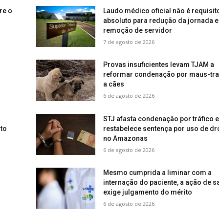
re o
Laudo médico oficial não é requisit
absoluto para redução da jornada e
remoção de servidor
7 de agosto de 2026
s
Provas insuficientes levam TJAM a
reformar condenação por maus-tra
a cães
6 de agosto de 2026
STJ afasta condenação por tráfico e
to
restabelece sentença por uso de d
no Amazonas
6 de agosto de 2026
Mesmo cumprida a liminar com a
internação do paciente, a ação de 
exige julgamento do mérito
6 de agosto de 2026