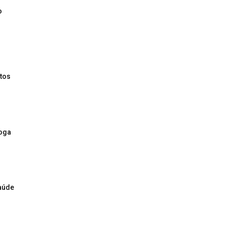
o
tos
roga
saúde