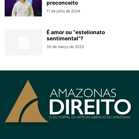
preconceito
11 de julho de 2024
É amor ou “estelionato
sentimental”?
30 de março de 2023