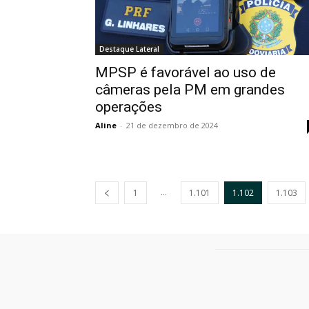
Destaque Lateral
MPSP é favorável ao uso de
câmeras pela PM em grandes
operações
Aline
-
21 de dezembro de 2024
...
1
1.101
1.102
1.103