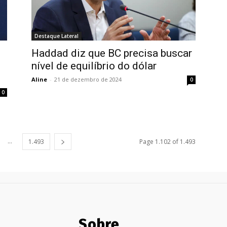
Destaque Lateral
Haddad diz que BC precisa buscar
nível de equilíbrio do dólar
Aline
-
21 de dezembro de 2024
0
0
...
1.493
Page 1.102 of 1.493
Sobre