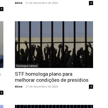
Aline
-
21 de dezembro de 2024
0
0
Destaque Lateral
a
STF homologa plano para
melhorar condições de presídios
Aline
-
21 de dezembro de 2024
0
0